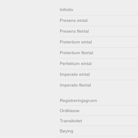
Lenkjer
Kontakt
Infinitiv
Presens eintal
oss
Presens fleirtal
Preteritum eintal
Preteritum fleirtal
Perfektum eintal
Imperativ eintal
Imperativ fleirtal
Registrerings­grunn
Ordklasse
Transitivitet
Bøying