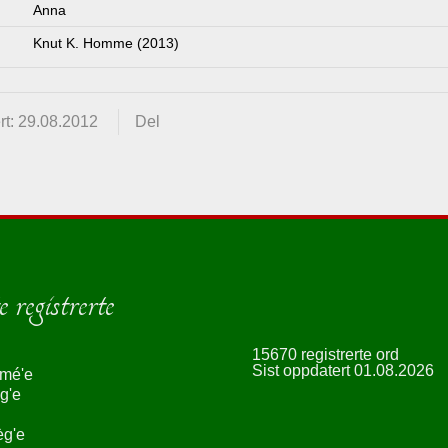
Anna
Knut K. Homme (2013)
rt: 29.08.2012
Del
 registrerte
15670 registrerte ord
Sist oppdatert 01.08.2026
smé'e
g'e
èg'e