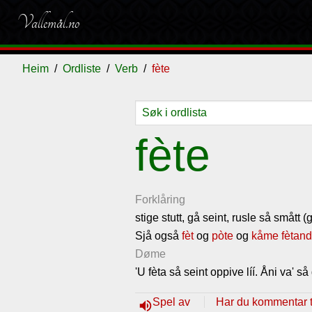
Vallemål.no
Heim
Ordliste
Verb
fète
Ordliste
Om
Gjestebok
Nyhende
fète
vallemålet
Forklåring
stige stutt, gå seint, rusle så smått
Sjå også
fèt
og
pòte
og
kåme fètand
Døme
'U fèta så seint oppive líí. Åni va' s
Spel av
Har du kommentar ti
volume_up