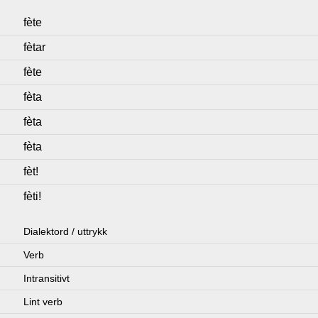
fète
fètar
fète
fèta
fèta
fèta
fèt!
fèti!
Dialektord / uttrykk
Verb
Intransitivt
Lint verb