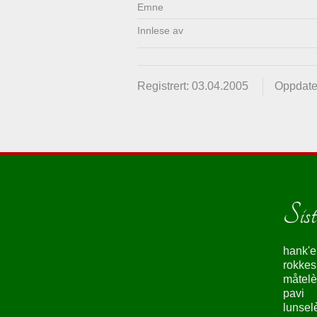
Emne
Innlese av
Registrert: 03.04.2005
Oppdate
Siste
hank'e
rokke
måtelè
pavi
lunsel