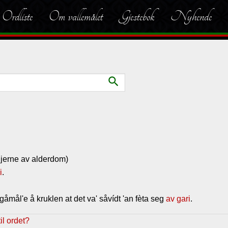
Ordliste
Om vallemålet
Gjestebok
Nyhende
search
 (gjerne av alderdom)
i
.
å gåmål'e å kruklen at det va' såvídt 'an fèta seg
av gari
.
l ordet?