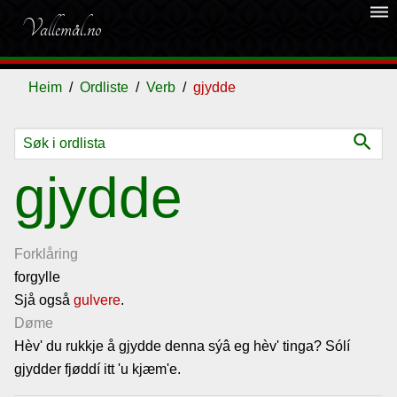
dehaze
Vallemål.no
Heim
Ordliste
Verb
gjydde
search
Ordliste
gjydde
Om
vallemålet
Forklåring
forgylle
Sjå også
Gjestebok
gulvere
.
Døme
Hèv' du rukkje å gjydde denna sýâ eg hèv' tinga? Sólí
Nyhende
gjydder fjøddí itt 'u kjæm'e.