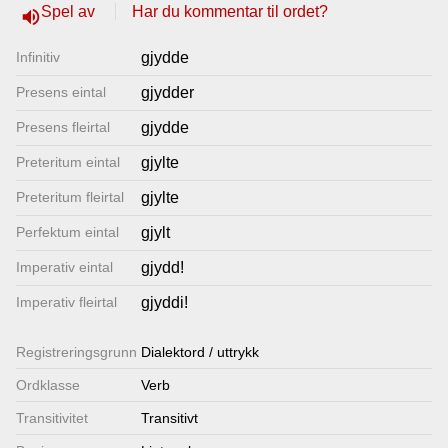
Spel av
Har du kommentar til ordet?
volume_up
Lenkjer
Infinitiv
gjydde
Kontakt
Presens eintal
gjydder
oss
Presens fleirtal
gjydde
Preteritum eintal
gjylte
Preteritum fleirtal
gjylte
Perfektum eintal
gjylt
Imperativ eintal
gjydd!
Imperativ fleirtal
gjyddi!
Registrerings­grunn
Dialektord / uttrykk
Ordklasse
Verb
Transitivitet
Transitivt