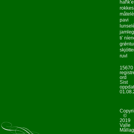
hank'e
rokke
måtelè
pavi
lunsel
jamleg
ti' níe
grǿntu
skjótte
ruvl
15670
registr
ord
Sist
oppdat
01.08.
Copyri
©
2019
Valle
Mållag