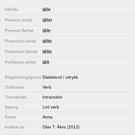
Lenkjer
Infinitiv
tǿle
Presens eintal
tǿler
Kontakt
Presens fleirtal
tǿle
oss
Preteritum eintal
tǿlte
Preteritum fleirtal
tǿlte
Perfektum eintal
tǿlt
Registrerings­grunn
Dialektord / uttrykk
Ordklasse
Verb
Transitivitet
Intransitivt
Bøying
Lint verb
Emne
Anna
Innlese av
Olav T. Åkre (2012)