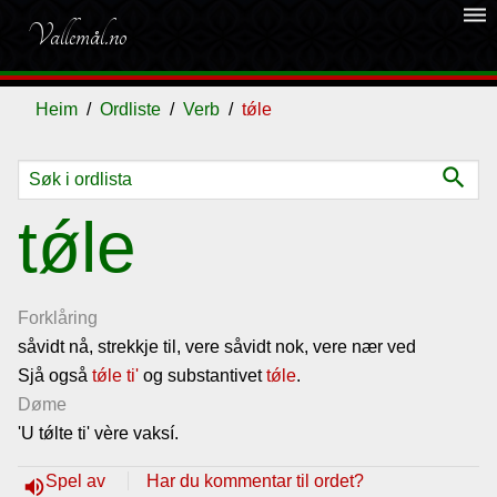
dehaze
Vallemål.no
Heim
Ordliste
Verb
tǿle
search
Ordliste
tǿle
Om
vallemålet
Forklåring
såvidt nå, strekkje til, vere såvidt nok, vere nær ved
Sjå også
Gjestebok
tǿle ti'
og substantivet
tǿle
.
Døme
'U tǿlte ti' vère vaksí.
Nyhende
Spel av
Har du kommentar til ordet?
volume_up