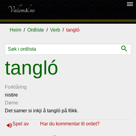
dehaze
Vallemål.no
Heim
Ordliste
Verb
tangló
search
Ordliste
tangló
Om
vallemålet
Forklåring
nistire
Døme
Gjestebok
Det samer si inkji å tangló på fókk.
Nyhende
Spel av
Har du kommentar til ordet?
volume_up