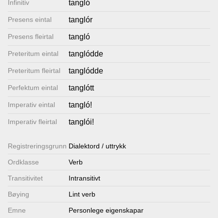
Infinitiv
tangló
Lenkjer
Presens eintal
tanglór
Presens fleirtal
tangló
Kontakt
Preteritum eintal
tanglódde
oss
Preteritum fleirtal
tanglódde
Perfektum eintal
tanglótt
Imperativ eintal
tangló!
Imperativ fleirtal
tanglói!
Registrerings­grunn
Dialektord / uttrykk
Ordklasse
Verb
Transitivitet
Intransitivt
Bøying
Lint verb
Emne
Personlege eigenskapar