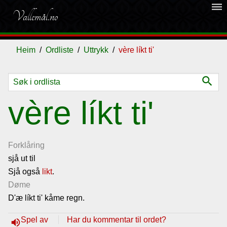
dehaze
Vallemål.no
Heim
Ordliste
Uttrykk
vère líkt ti'
search
Ordliste
vère líkt ti'
Om
vallemålet
Forklåring
sjå ut til
Sjå også
Gjestebok
likt
.
Døme
D'æ líkt ti' kåme regn.
Nyhende
Spel av
Har du kommentar til ordet?
volume_up