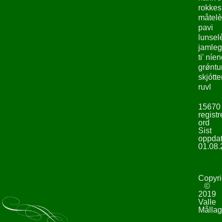
rokke
måtelè
pavi
lunsel
jamleg
ti' níe
grǿntu
skjótte
ruvl
15670
registr
ord
Sist
oppdat
01.08.
Copyri
©
2019
Valle
Mållag