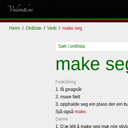
Vallemål.no
Heim
Ordliste
Verb
make seg
Ordliste
Om
Gjestebok
Nyhende
make se
vallemålet
Forklåring
1. få gnagsår
2. mase fælt
3. opphalde seg ein plass der ein bu
Sjå også
make
.
Døme
1. D'æ létt å make seg mæ nýe stivl