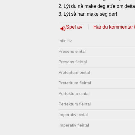
2. Lýt du nå make deg att'e om detta
Lenkjer
Kontakt
3. Lýt så han make seg dèr!
oss
Spel av
Har du kommentar ti
volume_up
Infinitiv
Presens eintal
Presens fleirtal
Preteritum eintal
Preteritum fleirtal
Perfektum eintal
Perfektum fleirtal
Imperativ eintal
Imperativ fleirtal