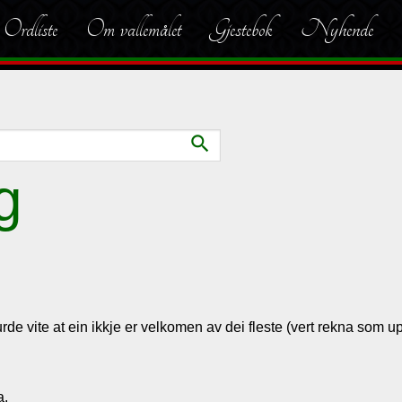
Ordliste
Om vallemålet
Gjestebok
Nyhende
search
g
rde vite at ein ikkje er velkomen av dei fleste (vert rekna som 
a.