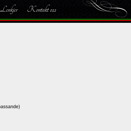
Lenkjer
Kontakt oss
upassande)