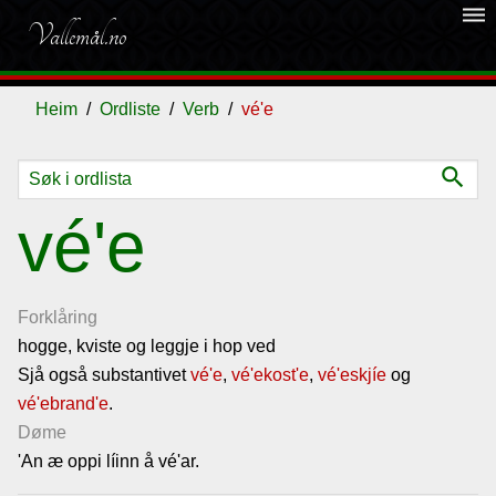
dehaze
Vallemål.no
Heim
Ordliste
Verb
vé'e
search
Ordliste
vé'e
Om
vallemålet
Forklåring
hogge, kviste og leggje i hop ved
Sjå også substantivet
Gjestebok
vé'e
,
vé'ekost'e
,
vé'eskjíe
og
vé'ebrand'e
.
Døme
Nyhende
'An æ oppi líinn å vé'ar.