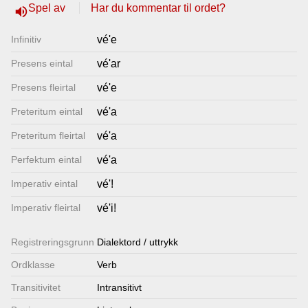
Spel av
Har du kommentar til ordet?
volume_up
Lenkjer
Infinitiv
vé'e
Kontakt
Presens eintal
vé'ar
oss
Presens fleirtal
vé'e
Preteritum eintal
vé'a
Preteritum fleirtal
vé'a
Perfektum eintal
vé'a
Imperativ eintal
vé'!
Imperativ fleirtal
vé'i!
Registrerings­grunn
Dialektord / uttrykk
Ordklasse
Verb
Transitivitet
Intransitivt