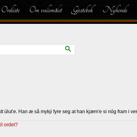
Ordliste
Om vallemålet
Gjestebok
Nyhende
search
trått úlut'e. Han æ så mykji fyre seg at han kjæm'e si nóg fram i ve
l ordet?