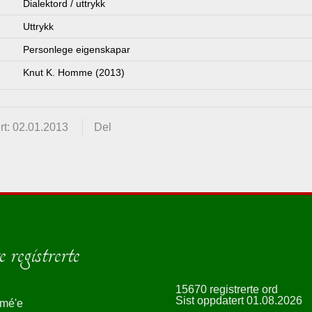
Dialektord / uttrykk
Uttrykk
Personlege eigenskapar
Knut K. Homme (2013)
rt: 02.01.2013
Del
 registrerte
15670 registrerte ord
Sist oppdatert 01.08.2026
smé'e