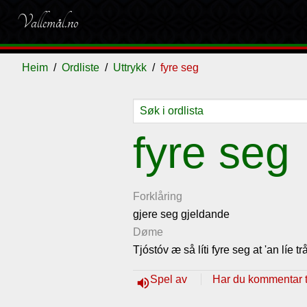
Vallemål.no
Heim
Ordliste
Uttrykk
fyre seg
Ordliste
Om
Gjestebok
Nyhende
fyre seg
vallemålet
Forklåring
gjere seg gjeldande
Døme
Tjóstóv æ så líti fyre seg at 'an líe 
Spel av
Har du kommentar ti
volume_up