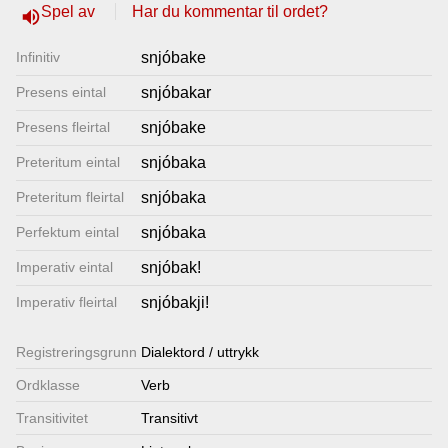
Spel av
Har du kommentar til ordet?
volume_up
Lenkjer
Infinitiv
snjóbake
Kontakt
Presens eintal
snjóbakar
oss
Presens fleirtal
snjóbake
Preteritum eintal
snjóbaka
Preteritum fleirtal
snjóbaka
Perfektum eintal
snjóbaka
Imperativ eintal
snjóbak!
Imperativ fleirtal
snjóbakji!
Registrerings­grunn
Dialektord / uttrykk
Ordklasse
Verb
Transitivitet
Transitivt