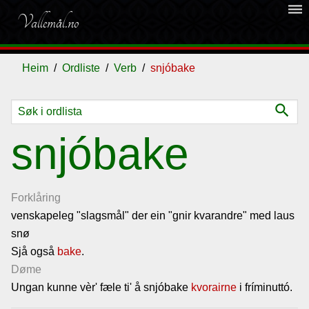
dehaze
Vallemål.no
Heim
Ordliste
Verb
snjóbake
search
Ordliste
snjóbake
Om
vallemålet
Forklåring
venskapeleg "slagsmål" der ein "gnir kvarandre" med laus
snø
Gjestebok
Sjå også
bake
.
Døme
Nyhende
Ungan kunne vèr' fæle ti' å snjóbake
kvorairne
i fríminuttó.