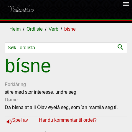
dehaze
Vallemål.no
Heim
Ordliste
Verb
bísne
search
Ordliste
bísne
Om
vallemålet
Forklåring
stire med stor interesse, undre seg
Døme
Gjestebok
Da bísna at alli Òlav øyelâ seg, som 'an martéla seg ti'.
Nyhende
Spel av
Har du kommentar til ordet?
volume_up