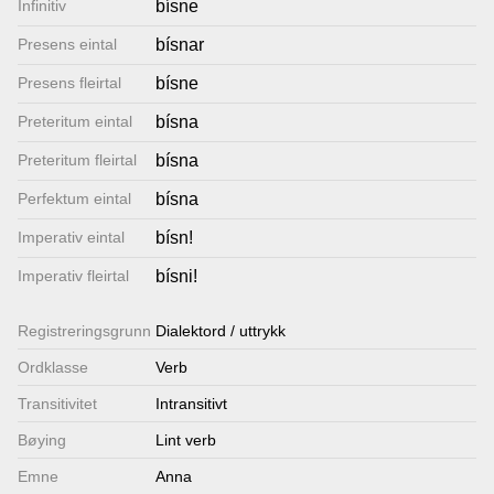
Infinitiv
bísne
Lenkjer
Presens eintal
bísnar
Presens fleirtal
bísne
Kontakt
Preteritum eintal
bísna
oss
Preteritum fleirtal
bísna
Perfektum eintal
bísna
Imperativ eintal
bísn!
Imperativ fleirtal
bísni!
Registrerings­grunn
Dialektord / uttrykk
Ordklasse
Verb
Transitivitet
Intransitivt
Bøying
Lint verb
Emne
Anna