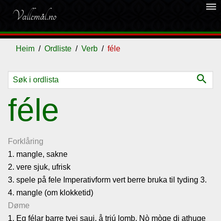
dehaze
Vallemål.no
Heim
Ordliste
Verb
féle
search
Ordliste
féle
Om
vallemålet
Forklåring
1. mangle, sakne
2. vere sjuk, ufrisk
Gjestebok
3. spele på fele Imperativform vert berre bruka til tyding 3.
4. mangle (om klokketid)
Nyhende
Døme
1. Eg félar barre tvei saui, å trjú lomb. Nò mòge di athuge