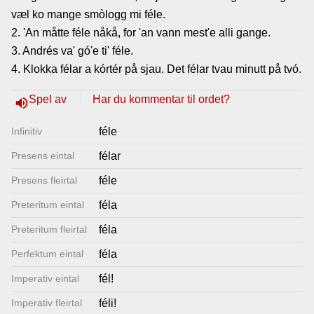
væl ko mange smòlogg mi féle.
Lenkjer
2. 'An måtte féle nåkå, for 'an vann mest'e alli gange.
3. Andrés va' gó'e ti' féle.
Kontakt
4. Klokka félar a kórtér på sjau. Det félar tvau minutt på tvó.
oss
Spel av
Har du kommentar til ordet?
volume_up
Infinitiv
féle
Presens eintal
félar
Presens fleirtal
féle
Preteritum eintal
féla
Preteritum fleirtal
féla
Perfektum eintal
féla
Imperativ eintal
fél!
Imperativ fleirtal
féli!