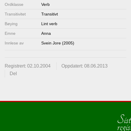
Ordklasse
Verb
Transitivitet
Transitivt
Bøying
Lint verb
Emne
Anna
Innlese av
Svein Jore (2005)
Registrert: 02.10.2004
Oppdatert: 08.06.2013
Del
Sist
regis