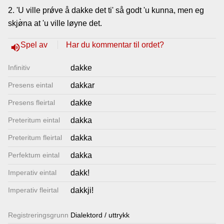
2. 'U ville prǿve å dakke det ti' så godt 'u kunna, men eg
Lenkjer
skjø̀na at 'u ville løyne det.
Kontakt
Spel av
Har du kommentar til ordet?
volume_up
oss
Infinitiv
dakke
Presens eintal
dakkar
Presens fleirtal
dakke
Preteritum eintal
dakka
Preteritum fleirtal
dakka
Perfektum eintal
dakka
Imperativ eintal
dakk!
Imperativ fleirtal
dakkji!
Registrerings­grunn
Dialektord / uttrykk