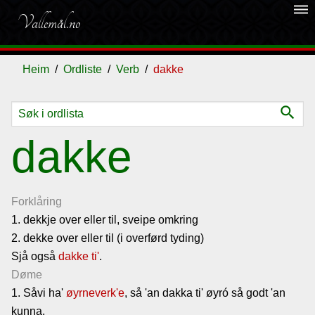
dehaze
Vallemål.no
Heim
Ordliste
Verb
dakke
search
Ordliste
dakke
Om
vallemålet
Forklåring
1. dekkje over eller til, sveipe omkring
2. dekke over eller til (i overførd tyding)
Gjestebok
Sjå også
dakke ti'
.
Døme
Nyhende
1. Såvi ha'
øyrneverk'e
, så 'an dakka ti' øyró så godt 'an
kunna.