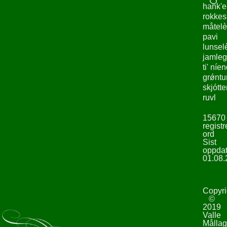
hank'e
rokke
måtelè
pavi
lunsel
jamleg
ti' níe
grǿntu
skjótte
ruvl
15670
registr
ord
Sist
oppdat
01.08.
Copyri
©
2019
Valle
Mållag