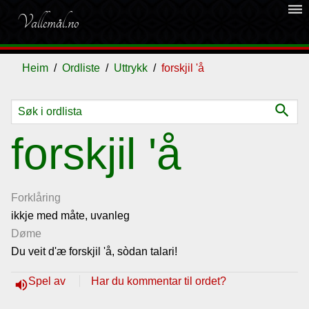
dehaze
Vallemål.no
Heim
Ordliste
Uttrykk
forskjil 'å
search
Ordliste
forskjil 'å
Om
vallemålet
Forklåring
ikkje med måte, uvanleg
Døme
Gjestebok
Du veit d'æ forskjil 'å, sòdan talari!
Nyhende
Spel av
Har du kommentar til ordet?
volume_up