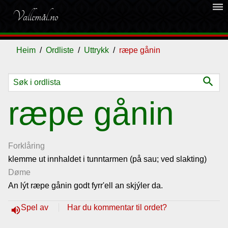
dehaze
Vallemål.no
Heim
Ordliste
Uttrykk
ræpe gånin
search
Ordliste
ræpe gånin
Om
vallemålet
Forklåring
klemme ut innhaldet i tunntarmen (på sau; ved slakting)
Døme
Gjestebok
An lýt ræpe gånin godt fyrr'ell an skjýler da.
Nyhende
Spel av
Har du kommentar til ordet?
volume_up