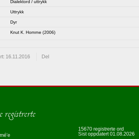
Dialektord / uttrykk
Uttrykk
Dyr
Knut K. Homme (2006)
t: 16.11.2016
Del
 registrerte
15670 registrerte ord
Sist oppdatert 01.08.2026
smé'e