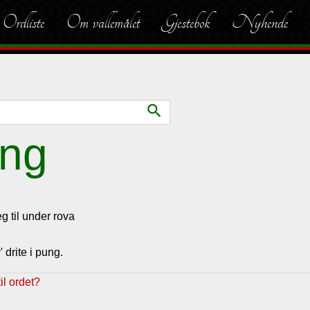
Ordliste
Om vallemålet
Gjestebok
Nyhende
search
ung
g til under rova
 drite i pung.
l ordet?