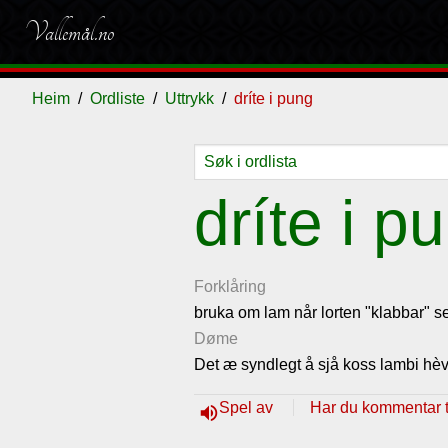
Vallemål.no
Heim
Ordliste
Uttrykk
dríte i pung
Ordliste
Om
Gjestebok
Nyhende
dríte i p
vallemålet
Forklåring
bruka om lam når lorten "klabbar" se
Døme
Det æ syndlegt å sjå koss lambi hèv'
Spel av
Har du kommentar ti
volume_up