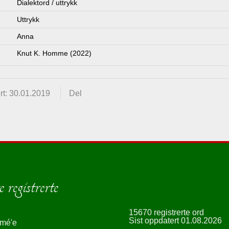
Dialektord / uttrykk
Uttrykk
Anna
Knut K. Homme (2022)
rt: 30.01.2019
Del
 registrerte
15670 registrerte ord
Sist oppdatert 01.08.2026
smé'e