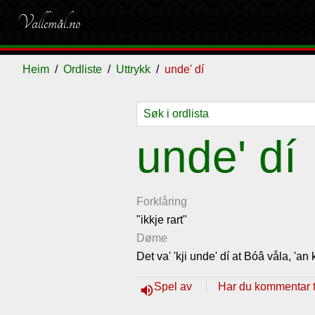
Vallemål.no
Heim
Ordliste
Uttrykk
unde' dí
Ordliste
Om
Gjestebok
Nyhende
unde' dí
vallemålet
Forklåring
"ikkje rart"
Døme
Det va' 'kji unde' dí at Bóâ våla, 'an
Spel av
Har du kommentar ti
volume_up