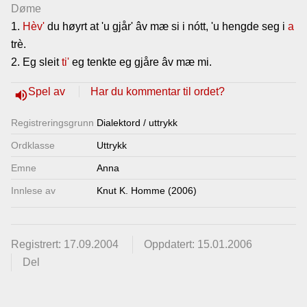
Døme
Lenkjer
1.
Hèv'
du høyrt at 'u gjår' âv mæ si i nótt, 'u hengde seg i
a
trè.
Kontakt
2. Eg sleit
ti'
eg tenkte eg gjåre âv mæ mi.
oss
Spel av
Har du kommentar til ordet?
volume_up
Registrerings­grunn
Dialektord / uttrykk
Ordklasse
Uttrykk
Emne
Anna
Innlese av
Knut K. Homme (2006)
Registrert: 17.09.2004
Oppdatert: 15.01.2006
Del