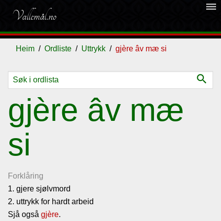
dehaze
Vallemål.no
Heim
Ordliste
Uttrykk
gjère âv mæ si
search
Ordliste
gjère âv mæ
Om
si
vallemålet
Gjestebok
Forklåring
1. gjere sjølvmord
Nyhende
2. uttrykk for hardt arbeid
Sjå også
gjère
.