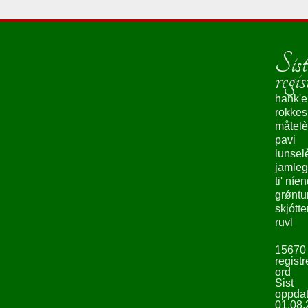
Sist
regis
hank'e
rokke
måtelè
pavi
lunsel
jamleg
ti' níe
grǿntu
skjótte
ruvl
15670
registr
ord
Sist
oppdat
01.08.