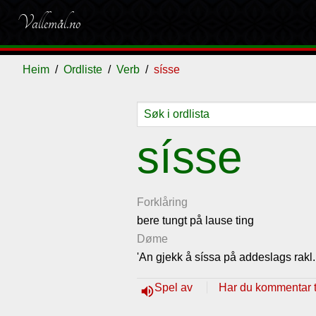
Vallemål.no
Heim
Ordliste
Verb
sísse
Ordliste
Om
Gjestebok
Nyhende
sísse
vallemålet
Forklåring
bere tungt på lause ting
Døme
'An gjekk å síssa på addeslags rakl.
Spel av
Har du kommentar ti
volume_up