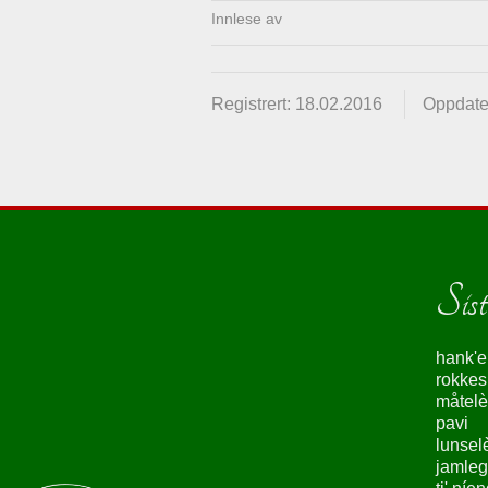
Innlese av
Registrert: 18.02.2016
Oppdate
Siste
hank'e
rokke
måtelè
pavi
lunsel
jamleg