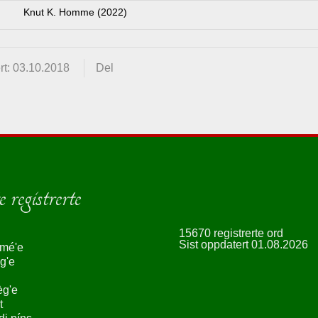
Knut K. Homme (2022)
rt: 03.10.2018
Del
 registrerte
15670 registrerte ord
Sist oppdatert 01.08.2026
smé'e
g'e
èg'e
t