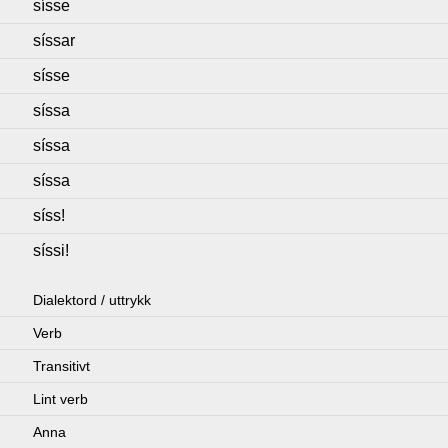
sísse
síssar
sísse
síssa
síssa
síssa
síss!
síssi!
Dialektord / uttrykk
Verb
Transitivt
Lint verb
Anna