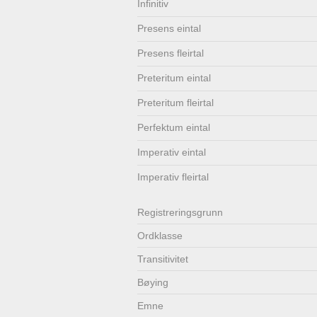
Infinitiv
Lenkjer
Kontakt
Presens eintal
oss
Presens fleirtal
Preteritum eintal
Preteritum fleirtal
Perfektum eintal
Imperativ eintal
Imperativ fleirtal
Registrerings­grunn
Ordklasse
Transitivitet
Bøying
Emne