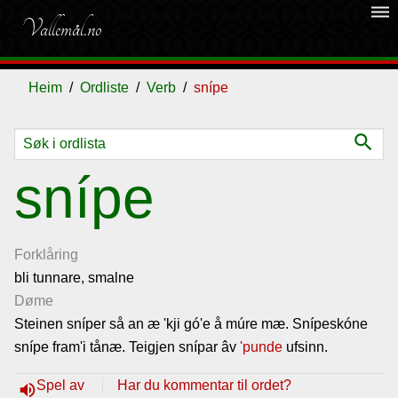
dehaze
Vallemål.no
Heim
Ordliste
Verb
snípe
search
Ordliste
snípe
Om
vallemålet
Forklåring
bli tunnare, smalne
Døme
Gjestebok
Steinen sníper så an æ 'kji gó'e å múre mæ. Snípeskóne
snípe fram'i tånæ. Teigjen snípar âv
'punde
ufsinn.
Nyhende
Spel av
Har du kommentar til ordet?
volume_up