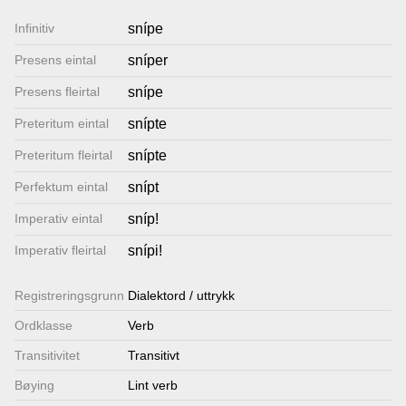
Lenkjer
Infinitiv
snípe
Presens eintal
sníper
Kontakt
Presens fleirtal
snípe
oss
Preteritum eintal
snípte
Preteritum fleirtal
snípte
Perfektum eintal
snípt
Imperativ eintal
sníp!
Imperativ fleirtal
snípi!
Registrerings­grunn
Dialektord / uttrykk
Ordklasse
Verb
Transitivitet
Transitivt
Bøying
Lint verb