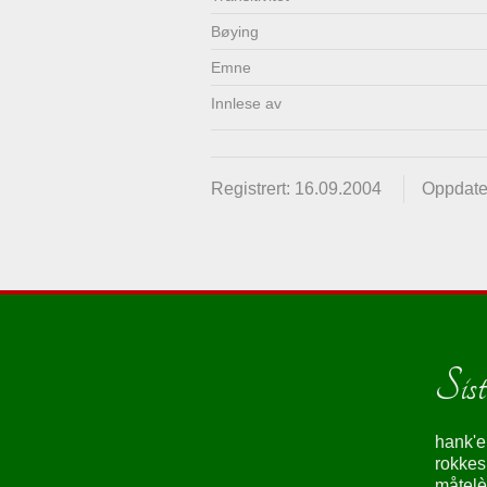
Bøying
Emne
Innlese av
Registrert: 16.09.2004
Oppdate
Siste
hank'e
rokke
måtelè