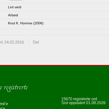
Lint verb
Arbeid
Knut K. Homme (2006)
rt: 24.02.2016
Del
 registrerte
15670 registrerte ord
Sist oppdatert 01.08.2026
smé'e
g'e