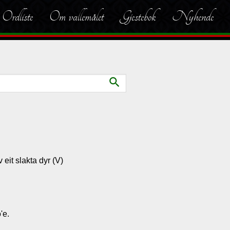
Ordliste
Om vallemålet
Gjestebok
Nyhende
search
v eit slakta dyr (V)
'e.