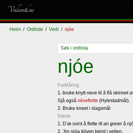
Vallemål.no
Heim
Ordliste
Verb
njóe
Ordliste
Om
Gjestebok
Nyhende
njóe
vallemålet
Forklåring
1. bruke knytt neve til å flå skinnet a
Sjå også
nèveflette
(Hylestadmål).
2. Bruke kneet i slagsmål
Døme
1. D'æ svint å flette itt an greier å njó
2. 'An njóa tjóven beint i velten.