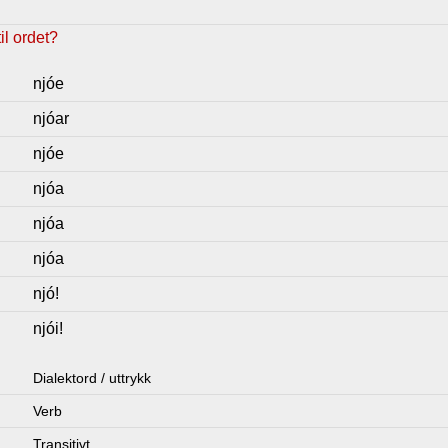
l ordet?
njóe
njóar
njóe
njóa
njóa
njóa
njó!
njói!
Dialektord / uttrykk
Verb
Transitivt