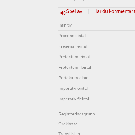
Lenkjer
Kontakt
Spel av
Har du kommentar ti
volume_up
oss
Infinitiv
Presens eintal
Presens fleirtal
Preteritum eintal
Preteritum fleirtal
Perfektum eintal
Imperativ eintal
Imperativ fleirtal
Registrerings­grunn
Ordklasse
Transitivitet