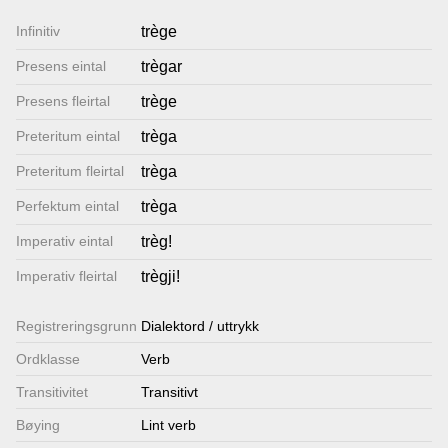
Lenkjer
Infinitiv
trège
Presens eintal
trègar
Kontakt
Presens fleirtal
trège
oss
Preteritum eintal
trèga
Preteritum fleirtal
trèga
Perfektum eintal
trèga
Imperativ eintal
trèg!
Imperativ fleirtal
trègji!
Registrerings­grunn
Dialektord / uttrykk
Ordklasse
Verb
Transitivitet
Transitivt
Bøying
Lint verb