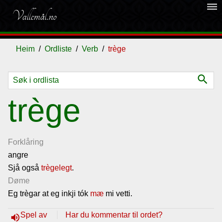
dehaze
Vallemål.no
Heim
Ordliste
Verb
trège
search
Ordliste
trège
Om
vallemålet
Forklåring
angre
Sjå også
Gjestebok
trègelegt
.
Døme
Eg trègar at eg inkji tók
mæ
mi vetti.
Nyhende
Spel av
Har du kommentar til ordet?
volume_up