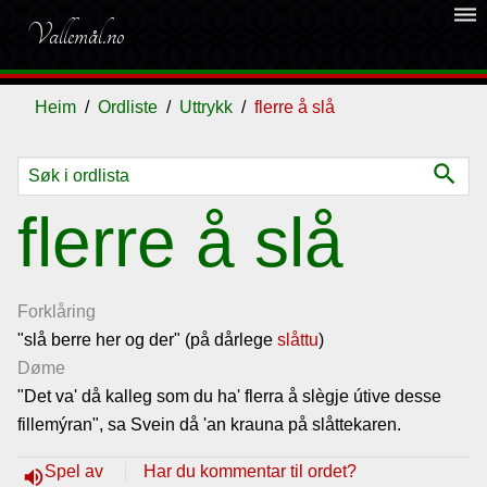
dehaze
Vallemål.no
Heim
Ordliste
Uttrykk
flerre å slå
search
Ordliste
flerre å slå
Om
vallemålet
Forklåring
"slå berre her og der" (på dårlege
slåttu
)
Døme
Gjestebok
"Det va' då kalleg som du ha' flerra å slègje útive desse
fillemýran", sa Svein då 'an krauna på slåttekaren.
Nyhende
Spel av
Har du kommentar til ordet?
volume_up