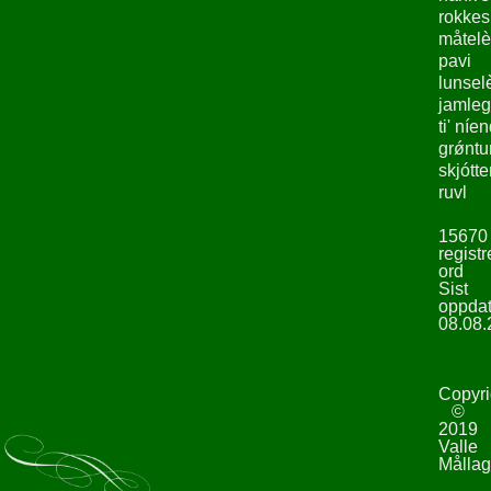
rokke
måtelè
pavi
lunsel
jamleg
ti' níe
grǿntu
skjótte
ruvl
15670
registr
ord
Sist
oppdat
08.08.
Copyri
©
2019
Valle
Mållag