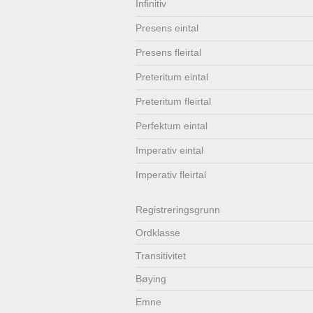
Infinitiv
Lenkjer
Kontakt
Presens eintal
oss
Presens fleirtal
Preteritum eintal
Preteritum fleirtal
Perfektum eintal
Imperativ eintal
Imperativ fleirtal
Registrerings­grunn
Ordklasse
Transitivitet
Bøying
Emne