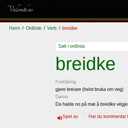
Vallemål.no
Heim
Ordliste
Verb
breidke
Ordliste
Om
Gjestebok
Nyhende
breidke
vallemålet
Forklåring
gjere breiare (helst bruka om veg)
Døme
Da halde no på mæ å breidke vègj
Spel av
Har du kommentar ti
volume_up