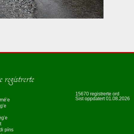
 registrerte
15670 registrerte ord
Sist oppdatert 01.08.2026
smé'e
g'e
èg'e
t
ndi píns