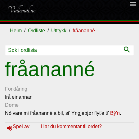
dehaze
Vallemål.no
Heim
Ordliste
Uttrykk
fråananné
search
Ordliste
fråananné
Om
vallemålet
Forklåring
frå einannan
Døme
Gjestebok
Nò vare mi fråananné a bil, si' Yngjebjør flyt'e ti'
Bý'n
.
Nyhende
Spel av
Har du kommentar til ordet?
volume_up