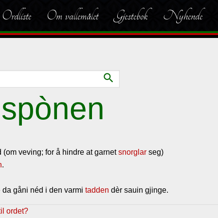
Ordliste
Om vallemålet
Gjestebok
Nyhende
search
 spònen
id (om veving; for å hindre at garnet
snorglar
seg)
n
.
 da gåni néd i den varmi
tadden
dèr sauin gjinge.
l ordet?