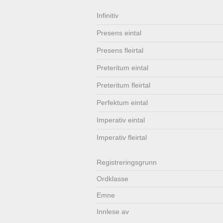
Lenkjer
Kontakt
Infinitiv
Presens eintal
oss
Presens fleirtal
Preteritum eintal
Preteritum fleirtal
Perfektum eintal
Imperativ eintal
Imperativ fleirtal
Registrerings­grunn
Ordklasse
Emne
Innlese av