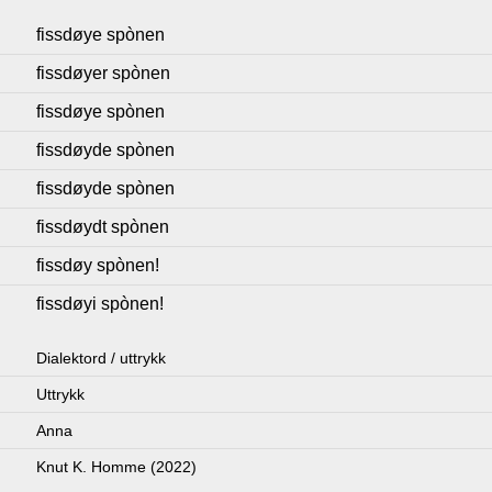
fissdøye spònen
fissdøyer spònen
fissdøye spònen
fissdøyde spònen
fissdøyde spònen
fissdøydt spònen
fissdøy spònen!
fissdøyi spònen!
Dialektord / uttrykk
Uttrykk
Anna
Knut K. Homme (2022)