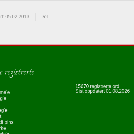
rt: 05.02.2013
Del
 registrerte
15670 registrerte ord
Sist oppdatert 01.08.2026
smé'e
g'e
èg'e
t
ndi píns
rke