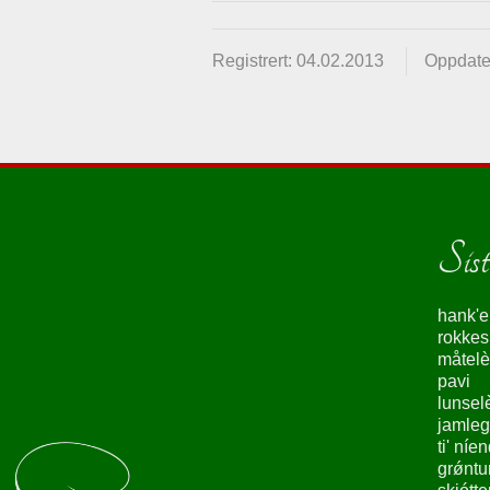
Registrert: 04.02.2013
Oppdate
Siste
hank'e
rokke
måtelè
pavi
lunsel
jamleg
ti' níe
grǿntu