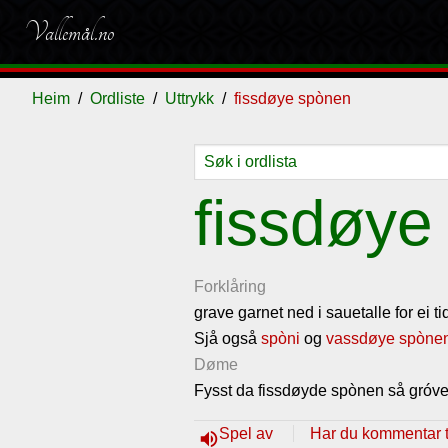
Vallemål.no
Heim
Ordliste
Uttrykk
fissdøye spònen
Ordliste
Om
Gjestebok
Nyhende
fissdøye
vallemålet
Forklåring
grave garnet ned i sauetalle for ei t
Sjå også
spòni
og
vassdøye spòne
Døme
Fysst da fissdøyde spònen så gróve
Spel av
Har du kommentar ti
volume_up