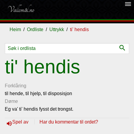
dehaze
Vallemål.no
Heim
Ordliste
Uttrykk
ti' hendis
search
Ordliste
ti' hendis
Om
vallemålet
Forklåring
til hende, til hjelp, til disposisjon
Døme
Gjestebok
Eg va' ti' hendis fysst det trongst.
Nyhende
Spel av
Har du kommentar til ordet?
volume_up