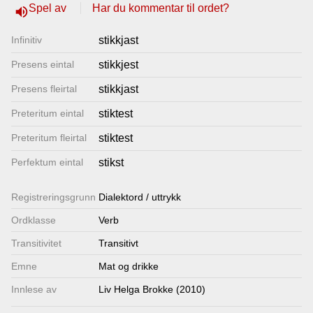
Spel av
Har du kommentar til ordet?
volume_up
Lenkjer
Infinitiv
stikkjast
Kontakt
Presens eintal
stikkjest
oss
Presens fleirtal
stikkjast
Preteritum eintal
stiktest
Preteritum fleirtal
stiktest
Perfektum eintal
stikst
Registrerings­grunn
Dialektord / uttrykk
Ordklasse
Verb
Transitivitet
Transitivt
Emne
Mat og drikke
Innlese av
Liv Helga Brokke (2010)