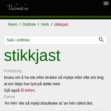
dehaze
Vallemål.no
Heim
Ordliste
Verb
stikkjast
search
Ordliste
stikkjast
Om
vallemålet
Forklåring
bruka om å ha ete eller drukke så mykje eller ofte ein ting
at ein ikkje har lyst på dette meir
Gjestebok
Sjå også
få bèlen
.
Døme
Nyhende
'An hèv' ète så mykji blautkake at 'an hèv stikst det.