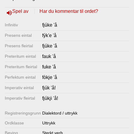
Lenkjer
Spel av
Har du kommentar til ordet?
volume_up
Infinitiv
fjúke 'å
Kontakt
Presens eintal
fýk'e 'å
oss
Presens fleirtal
fjúke 'å
Preteritum eintal
fauk 'å
Preteritum fleirtal
fuke 'å
Perfektum eintal
fòkje 'å
Imperativ eintal
fjúk 'å!
Imperativ fleirtal
fjúkji 'å!
Registrerings­grunn
Dialektord / uttrykk
Ordklasse
Uttrykk
Bøying
Sterkt verb