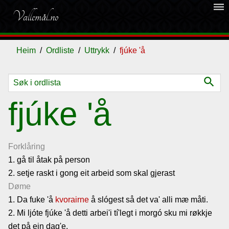
dehaze
Vallemål.no
Heim
Ordliste
Uttrykk
fjúke 'å
search
Ordliste
fjúke 'å
Om
vallemålet
Forklåring
1. gå til åtak på person
2. setje raskt i gong eit arbeid som skal gjerast
Gjestebok
Døme
1. Da fuke 'å
kvorairne
å slógest så det va' alli mæ måti.
Nyhende
2. Mi ljóte fjúke 'å detti arbei'i tí'legt i morgó sku mi røkkje
det på ein dag'e.