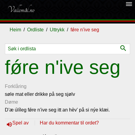
dehaze
Vallemål.no
Heim
Ordliste
Uttrykk
fǿre n'ive seg
search
Ordliste
fǿre n'ive seg
Om
vallemålet
Forklåring
søle mat eller drikke på seg sjølv
Døme
Gjestebok
D'æ úlíleg fǿre n'ive seg itt an hèv' på si nýe klæi.
Nyhende
Spel av
Har du kommentar til ordet?
volume_up