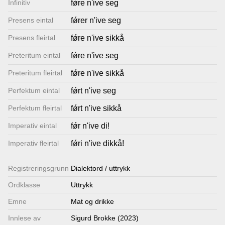
Infinitiv
fǿre n'ive seg
Lenkjer
Presens eintal
fǿrer n'ive seg
Presens fleirtal
fǿre n'ive sikkå
Kontakt
Preteritum eintal
fǿre n'ive seg
oss
Preteritum fleirtal
fǿre n'ive sikkå
Perfektum eintal
fǿrt n'ive seg
Perfektum fleirtal
fǿrt n'ive sikkå
Imperativ eintal
fǿr n'ive di!
Imperativ fleirtal
fǿri n'ive dikkå!
Registrerings­grunn
Dialektord / uttrykk
Ordklasse
Uttrykk
Emne
Mat og drikke
Innlese av
Sigurd Brokke (2023)