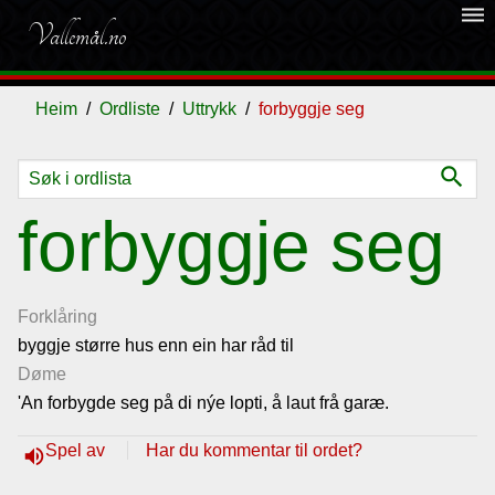
dehaze
Vallemål.no
Heim
Ordliste
Uttrykk
forbyggje seg
search
Ordliste
forbyggje seg
Om
vallemålet
Forklåring
byggje større hus enn ein har råd til
Døme
Gjestebok
'An forbygde seg på di nýe lopti, å laut frå garæ.
Nyhende
Spel av
Har du kommentar til ordet?
volume_up