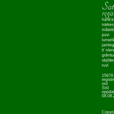
Sist
Lenkjer
regis
hank'e
Kontakt
rokke
måtelè
oss
pavi
lunsel
jamleg
ti' níe
grǿntu
skjótte
ruvl
15670
registr
ord
Sist
oppdat
08.08.
Copyri