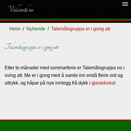
dehaze
Vallemål.no
Heim
Nyhende
Talemålsgruppa er i gong att
Talemålsgruppa er i gong att
Ordliste
Etter to månader med sommarferie er Talemålsgruppa no i
Om
sving att. Me er i gong med å samle inn endå fleire ord og
vallemålet
uttrykk, og håpar på nye innlegg frå dykk i
gjesteboka
!
Gjestebok
Nyhende