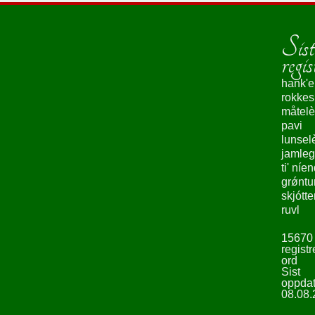
Sist
regis
hank'e
rokke
måtelè
pavi
lunsel
jamleg
ti' níe
grǿntu
skjótte
ruvl
15670
registr
ord
Sist
oppdat
08.08.