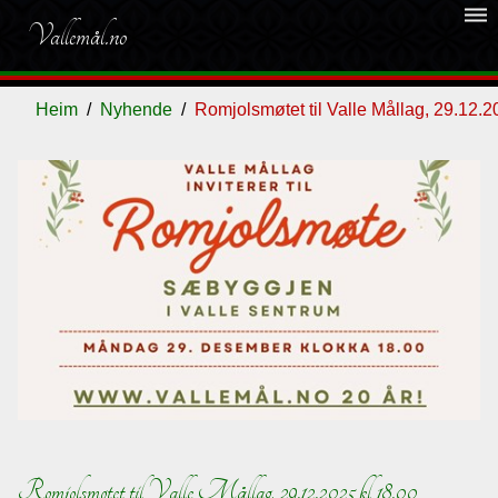
dehaze
Vallemål.no
Heim
Nyhende
Romjolsmøtet til Valle Mållag, 29.12.2
Ordliste
Om
vallemålet
Gjestebok
Nyhende
Romjolsmøtet til Valle Mållag, 29.12.2025 kl 18.00