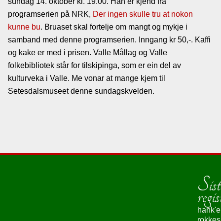
sundag 14. oktober kl. 19.00. Han er kjend frå
Lenkjer
programserien på NRK,
Der ingen skulle tru at nokon
kunne bu
. Bruaset skal fortelje om mangt og mykje i
samband med denne programserien. Inngang kr 50,-. Kaffi
Kontakt
og kake er med i prisen. Valle Mållag og Valle
oss
folkebibliotek står for tilskipinga, som er ein del av
kulturveka i Valle. Me vonar at mange kjem til
Setesdalsmuseet denne sundagskvelden.
Sist
regis
hank'e
rokke