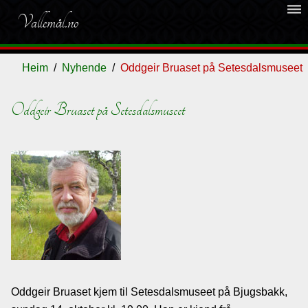
dehaze
Vallemål.no
Heim
Nyhende
Oddgeir Bruaset på Setesdalsmuseet
Oddgeir Bruaset på Setesdalsmuseet
Ordliste
Om
vallemålet
Gjestebok
Nyhende
Oddgeir Bruaset kjem til Setesdalsmuseet på Bjugsbakk,