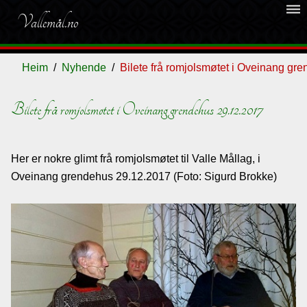
dehaze
Vallemål.no
Heim
Nyhende
Bilete frå romjolsmøtet i Oveinang gr
Bilete frå romjolsmøtet i Oveinang grendehus 29.12.2017
Ordliste
Her er nokre glimt frå romjolsmøtet til Valle Mållag, i
Om
Oveinang grendehus 29.12.2017 (Foto: Sigurd Brokke)
vallemålet
Gjestebok
Nyhende