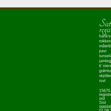
Sist
regis
hank'e
rokke
måtelè
pavi
lunsel
jamleg
ti' níe
grǿntu
skjótte
ruvl
15670
registr
ord
Sist
oppdat
01.08.