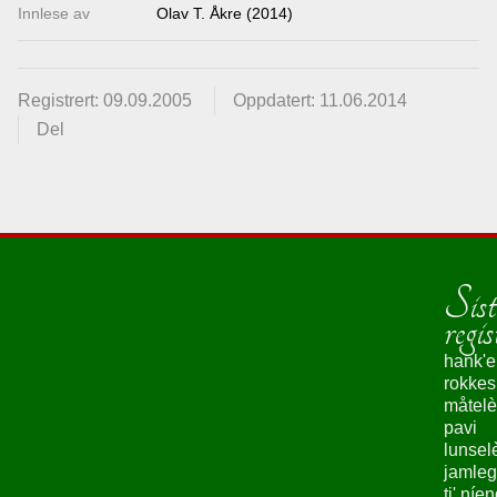
Innlese av
Olav T. Åkre (2014)
Registrert: 09.09.2005
Oppdatert: 11.06.2014
Del
Sist
regis
hank'e
rokke
måtelè
pavi
lunsel
jamleg
ti' níe