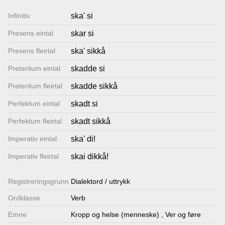
Lenkjer
Infinitiv
ska' si
Presens eintal
skar si
Kontakt
Presens fleirtal
ska' sikkå
oss
Preteritum eintal
skadde si
Preteritum fleirtal
skadde sikkå
Perfektum eintal
skadt si
Perfektum fleirtal
skadt sikkå
Imperativ eintal
ska' di!
Imperativ fleirtal
skai dikkå!
Registrerings­grunn
Dialektord / uttrykk
Ordklasse
Verb
Emne
Kropp og helse (menneske)
,
Ver og føre