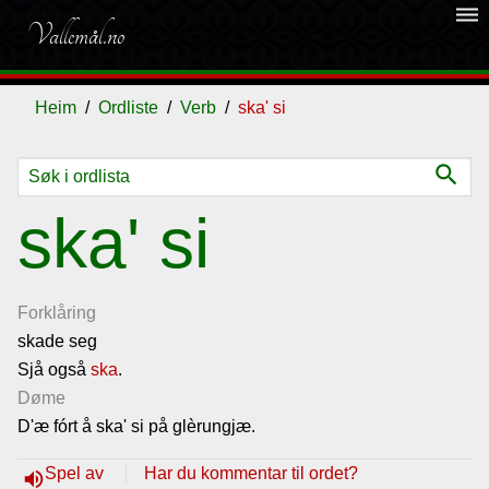
dehaze
Vallemål.no
Heim
Ordliste
Verb
ska' si
search
Ordliste
ska' si
Om
vallemålet
Forklåring
skade seg
Sjå også
Gjestebok
ska
.
Døme
D'æ fórt å ska' si på glèrungjæ.
Nyhende
Spel av
Har du kommentar til ordet?
volume_up