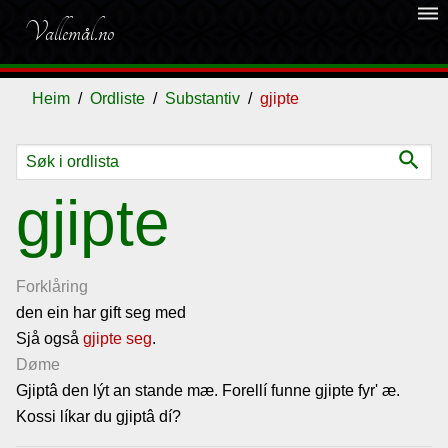
dehaze
Vallemål.no
Heim
Ordliste
Substantiv
gjipte
search
Ordliste
gjipte
Om
vallemålet
Forklåring
den ein har gift seg med
Sjå også
Gjestebok
gjipte seg
.
Døme
Gjiptâ den lýt an stande mæ. Forellí funne gjipte fyr' æ.
Nyhende
Kossi líkar du gjiptâ dí?