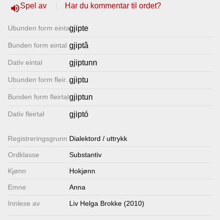
Spel av
Har du kommentar til ordet?
volume_up
Lenkjer
Ubunden form eintal
gjipte
Kontakt
Bunden form eintal
gjiptâ
oss
Dativ eintal
gjiptunn
Ubunden form fleirtal
gjiptu
Bunden form fleirtal
gjiptun
Dativ fleirtal
gjiptó
Registrerings­grunn
Dialektord / uttrykk
Ordklasse
Substantiv
Kjønn
Hokjønn
Emne
Anna
Innlese av
Liv Helga Brokke (2010)